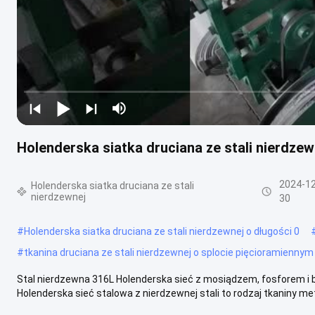
Holenderska siatka druciana ze stali nierdz
2024-12
Holenderska siatka druciana ze stali
nierdzewnej
30
#
Holenderska siatka druciana ze stali nierdzewnej o długości 0
#
tkanina druciana ze stali nierdzewnej o splocie pięcioramiennym
Stal nierdzewna 316L Holenderska sieć z mosiądzem, fosforem i
Holenderska sieć stalowa z nierdzewnej stali to rodzaj tkaniny met