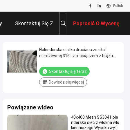
Polish
y
Skontaktuj Się Z
Poprosić O Wycenę
Nami
Holenderska siatka druciana ze stali
nierdzewnej 316L z mosiądzem z brązu
fosforowego
Skontaktuj się teraz
Dowiedz się więcej
Powiązane wideo
40x400 Mesh SS304 Hole
nderska sieć z włókna włó
kienniczego Wysoka wytr