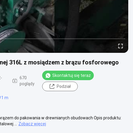
ewnej 316L z mosiądzem z brązu fosforowego
Skontaktuj się teraz
-
670
poglądy
Podział
#
1 m
 brązem do pakowania w drewnianych obudowach Opis produktu:
alowej ...
Zobacz więcej