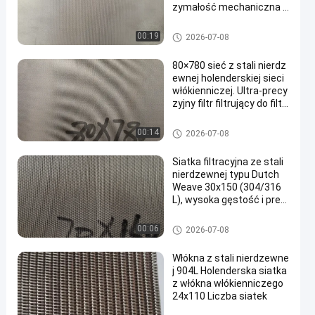
zymałość mechaniczna i
doskonała odporność na
korozję
Holenderska siatka druciana z
00:19
2026-07-08
e stali nierdzewnej
80×780 sieć z stali nierdz
ewnej holenderskiej sieci
włókienniczej. Ultra-precy
zyjny filtr filtrujący do filtr
acji przemysłowej.
Holenderska siatka druciana z
00:14
2026-07-08
e stali nierdzewnej
Siatka filtracyjna ze stali
nierdzewnej typu Dutch
Weave 30x150 (304/316
L), wysoka gęstość i prec
yzja
Holenderska siatka druciana z
00:06
2026-07-08
e stali nierdzewnej
Włókna z stali nierdzewne
j 904L Holenderska siatka
z włókna włókienniczego
24x110 Liczba siatek