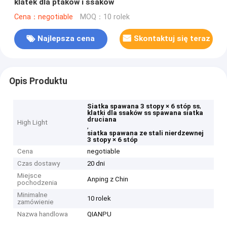
klatek dla ptaków i ssaków
Cena：negotiable
MOQ：10 rolek
Najlepsza cena
Skontaktuj się teraz
Opis Produktu
,
Siatka spawana 3 stopy × 6 stóp ss
klatki dla ssaków ss spawana siatka
druciana
High Light
,
siatka spawana ze stali nierdzewnej
3 stopy × 6 stóp
Cena
negotiable
Czas dostawy
20 dni
Miejsce
Anping z Chin
pochodzenia
Minimalne
10 rolek
zamówienie
Nazwa handlowa
QIANPU