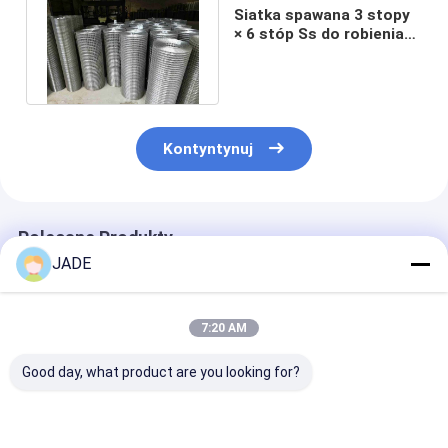
Siatka spawana 3 stopy
× 6 stóp Ss do robienia
klatek dla ptaków i
ssaków
Kontyntynuj
Polecane Produkty
JADE
7:20 AM
Good day, what product are you looking for?
Powierzchnia
Spawanana siatka
Wysokowytrzy