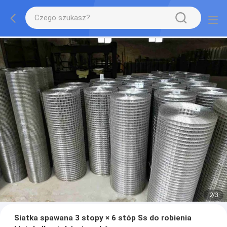
2
/
3
Siatka spawana 3 stopy × 6 stóp Ss do robienia